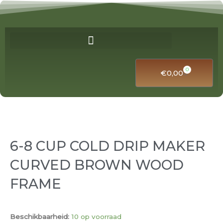
Ga
naar
de
inhoud
0
Winkelwa
€
0,00
6-8 CUP COLD DRIP MAKER
CURVED BROWN WOOD
FRAME
6-
Beschikbaarheid:
10 op voorraad