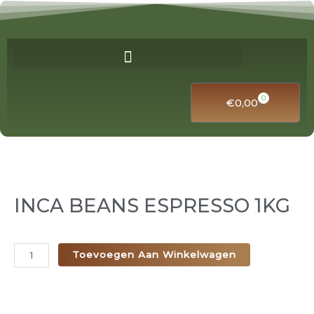
Ga
naar
de
inhoud
0
Winkelwa
€
0,00
INCA BEANS ESPRESSO 1KG
INCA
Toevoegen Aan Winkelwagen
BEANS
ESPRESSO
1KG