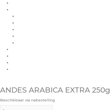
Home
Winkel
Bolivia’s
Specialties
Chocola Wild Amazonian Cacao
Thee
Koffiemachines en toebehoren
Over Illimani
Koffie
Film
Contact
€
0,00
0
Winkelwagen
ANDES ARABICA EXTRA 250g s
Beschikbaar via nabestelling